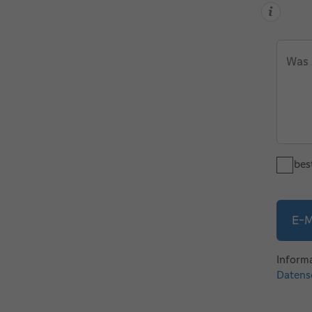
Was 
Ich bes
E-M
Informa
Datens