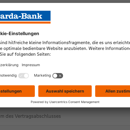
fon
rags- / Kundennummer
m des Vertragsabschlusses