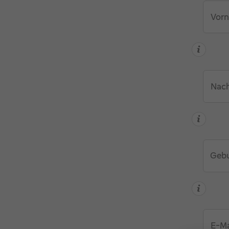
Vorn
Nac
Gebu
E-Ma