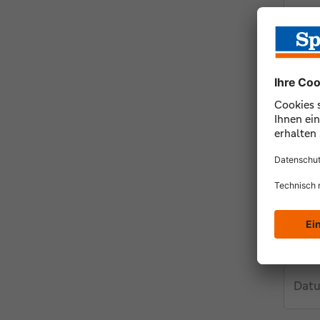
Tele
Vert
Datu