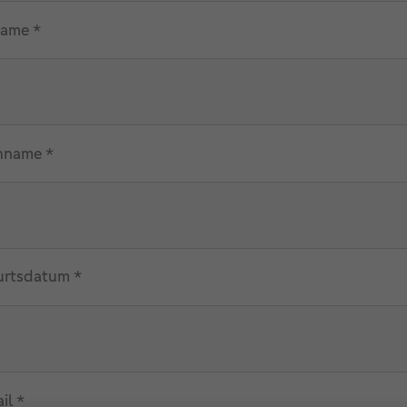
ame *
hname *
rtsdatum *
il *