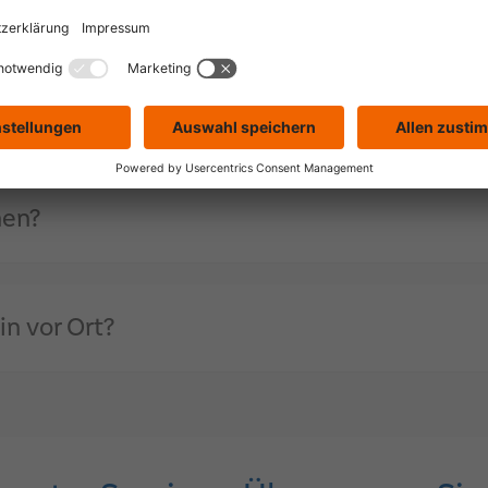
499,00 Euro enthalten?
ignet sich der Service?
nen?
in vor Ort?