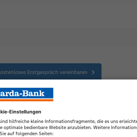
ostenloses Erstgespräch vereinbaren
gsten Fragen zur Qualitäts-/Män