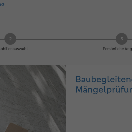
 eG
obilienauswahl
Persönliche An
Baubegleite
Mängelprüfu