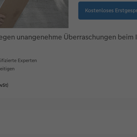
Kostenloses Erstgesp
 gegen unangenehme Überraschungen beim 
fizierte Experten
eitigen
wSt)