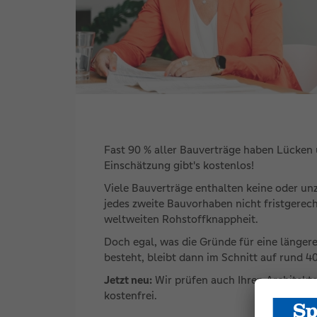
Fast 90 % aller Bauverträge haben Lücken 
Einschätzung gibt's kostenlos!
Viele Bauverträge enthalten keine oder un
jedes zweite Bauvorhaben nicht fristgerech
weltweiten Rohstoffknappheit.
Doch egal, was die Gründe für eine länger
besteht, bleibt dann im Schnitt auf rund 40
Jetzt neu:
Wir prüfen auch Ihren Architekte
kostenfrei.