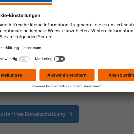
So funktioniert's
2. Kostenfreie
Vertragssichtung
ostenfreie Ersteinschätzung