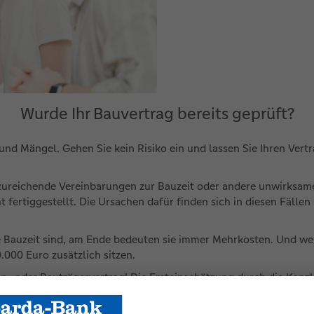
Wurde Ihr Bauvertrag bereits geprüft?
und Mängel. Gehen Sie kein Risiko ein und lassen Sie Ihren Vert
zureichende Vereinbarungen zur Bauzeit oder andere unwirksame K
t fertiggestellt. Die Ursachen dafür finden sich in diesen Fäll
e Bauzeit sind, am Ende bedeuten sie immer Mehrkosten. Und wer
.000 Euro zusätzlich sitzen.
n- oder Bauträgervertrag! Die Ersteinschätzung durch die Kanzl