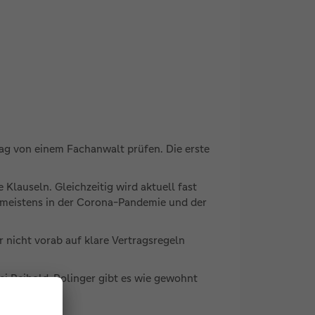
rag von einem Fachanwalt prüfen. Die erste
lauseln. Gleichzeitig wird aktuell fast
en meistens in der Corona-Pandemie und der
 nicht vorab auf klare Vertragsregeln
ei Reibold-Rolinger gibt es wie gewohnt