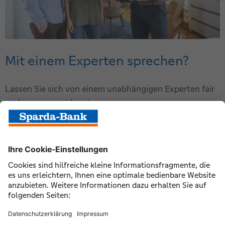
Mit einem Experten sprechen?
Lassen Sie sich von einem unabhängigen Experten fair
und transparent beraten.
kostenloses Erstgespräch am Telefon
Begutachtung und Beratung durch qualifizierte
Experten
Kurzfristiger Vor-Ort-Termin
Zur persönlichen Kaufbegleitung